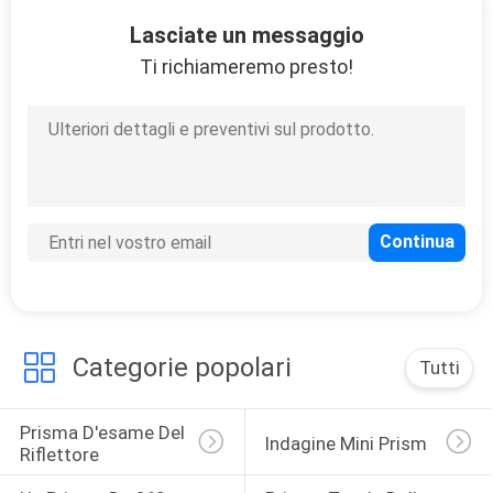
CONTROLLO
Lasciate un messaggio
DI
Ti richiameremo presto!
QUALITÀ
CONTATTICI
RICHIEDA
UNA
CITAZIONE
Categorie popolari
Tutti
MAPPA
DEL
Prisma D'esame Del 
Indagine Mini Prism
SITO
Riflettore