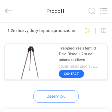
2025
Leo
Survey
Prodotti
Instrument
Co.,Ltd.
All
Rights
CASA
Reserved.
1 2m heavy duty tripods produzione online
PRODOTTI
Treppiedi resistenti di
Palo Bipod 1.2m del
CIRCA
prisma di rilievo
NOI
20USD~25USD MOQ:4 pezzi
CONTACT
GIRO
DELLA
Osservi più
FABBRICA