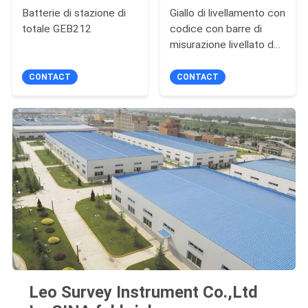
Batterie di stazione di
Giallo di livellamento con
totale GEB212
codice con barre di
misurazione livellato del
personale LS del Invar
telescopico del DNA
CONTACT
CONTACT
Digital Palo
Leo Survey Instrument Co.,Ltd