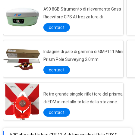
A90 8GB Strumento di rilevamento Gnss
Ricevitore GPS Attrezzatura di
rilevamento ad alte prestazioni
contact
Indagine di palo di gamma di GMP111 Mini
Prism Pole Surveying 2.0mm
contact
Retro grande singolo riflettore del prisma
di EDM in metallo totale della stazione
1Kg
contact
5/8" alto adattatore CRT11-A di tricuspide di Palo GPS GNSS del filo