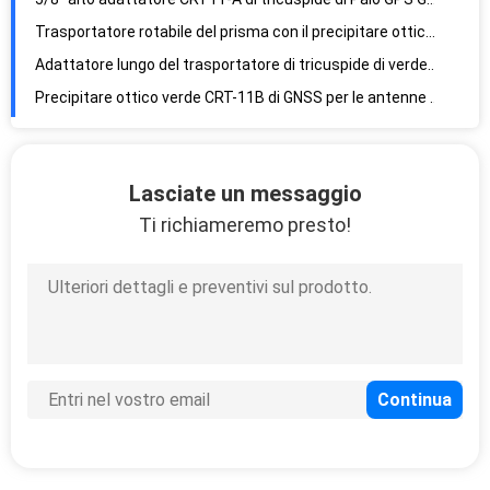
Trasportatore rotabile del prisma con il precipitare ottico per TPS GNSS
Adattatore lungo del trasportatore di tricuspide di verde della bolla CRT12 per TPS GNSS
Precipitare ottico verde CRT-11B di GNSS per le antenne di RTK GPS
Rotazione totale della stazione del teodolite di Grey Tribrach Adaptor AL10
Adattatore verde di tricuspide dei prismi del riflettore AL10-D1 con il precipitare ottico
Lasciate un messaggio
Trasportatore totale girante di tricuspide di punta della baionetta del riflettore della stazione dei Gps di 1.5m
Ti richiameremo presto!
Tricuspide totale della stazione di punta della baionetta AL10-D3 per i riflettori
Adattatore di tricuspide di ingrandimento di colore 3.5X del nero AL-D5 con il precipitare ottico
luce rotabile Tan Carrier Adaptor Bayonet Tip di indagine totale della stazione di tricuspide di 1.5m
Adattatore di tricuspide dell'antenna di AL10-D7 GNSS con il precipitare ottico
Adattatore fisso di tricuspide della mandibola del filo tre per le antenne di GNSS
Adattatore multifunzionale del rilascio rapido con il trasportatore di tricuspide
L'adattatore GNSS GPS di tricuspide della vite ha infilato l'adattatore di Palo
Base magnetica d'esplorazione piana del supporto dell'obiettivo dell'adattatore 100mm di tricuspide