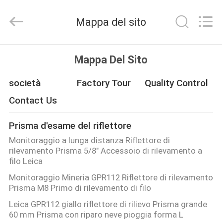
2026
Leo
Survey
Mappa del sito
Instrument
Co.,Ltd.
All
Rights
CASA
Reserved.
Mappa Del Sito
PRODOTTI
società
Factory Tour
Quality Control
Contact Us
CIRCA
Prisma d'esame del riflettore
NOI
Monitoraggio a lunga distanza Riflettore di
rilevamento Prisma 5/8" Accessoio di rilevamento a
GIRO
filo Leica
Monitoraggio Mineria GPR112 Riflettore di rilevamento
DELLA
Prisma M8 Primo di rilevamento di filo
FABBRICA
Leica GPR112 giallo riflettore di rilievo Prisma grande
60 mm Prisma con riparo neve pioggia forma L