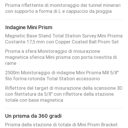
CONTROLLO
Prisma riflettente di monitoraggio dei tunnel minerari
con supporto a forma di L e cappuccio da pioggia
DI
QUALITÀ
Indagine Mini Prism
Magnetic Base Stand Total Station Survey Mini Prisma
CONTATTICI
Costante 17,5 mm con Copper Coated Ball Prism Set
Prisma a sfera Monitoraggio di misurazione
magnetica sferica Mini prisma con porta rivestita di
RICHIEDA
rame
UNA
2500m Monitoraggio di indagine Mini Prisma M8 5/8"
CITAZIONE
filo forma rotonda Total Station accessorio
Riflettore del target di misurazione della scansione 3D
con filettatura da 5/8" con riflettore della stazione
MAPPA
totale con base magnetica
DEL
Un prisma da 360 gradi
SITO
Prisma della stazione di totale di Mini Prism Bracket