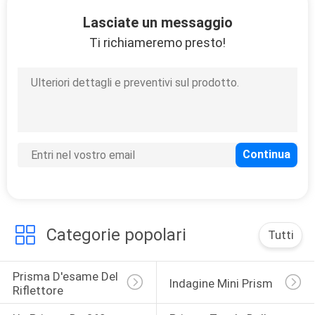
CONTROLLO
Lasciate un messaggio
DI
Ti richiameremo presto!
QUALITÀ
CONTATTICI
RICHIEDA
UNA
CITAZIONE
Categorie popolari
Tutti
MAPPA
DEL
Prisma D'esame Del 
Indagine Mini Prism
SITO
Riflettore