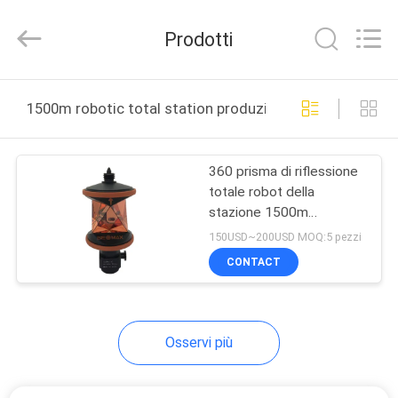
2025
Leo
Survey
Prodotti
Instrument
Co.,Ltd.
All
Rights
CASA
Reserved.
1500m robotic total station produzione online
PRODOTTI
360 prisma di riflessione
totale robot della
CIRCA
stazione 1500m
NOI
dell'adattatore ZPR1 del
150USD~200USD MOQ:5 pezzi
filo di grado retro
CONTACT
GIRO
DELLA
Osservi più
FABBRICA