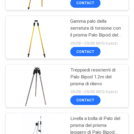
CONTROLLO
CONTACT
DI
Gamma palo della
QUALITÀ
serratura di torsione con
il prisma Palo Bipod del
CONTATTICI
prisma GNSS
20USD~25USD MOQ:6 pezzi
CONTACT
RICHIEDA
Treppiedi resistenti di
UNA
Palo Bipod 1.2m del
CITAZIONE
prisma di rilievo
20USD~25USD MOQ:4 pezzi
MAPPA
CONTACT
DEL
Livella a bolla di Palo del
SITO
prisma del prisma
leggero di Palo Bipod