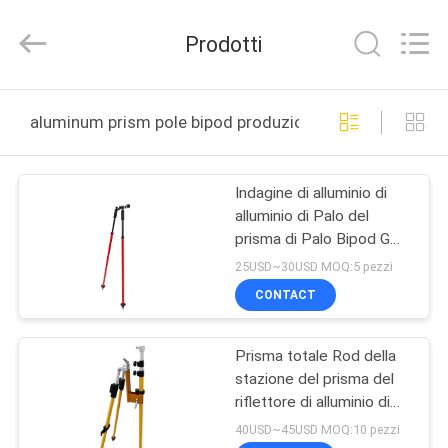
2025
Leo
Survey
Prodotti
Instrument
Co.,Ltd.
All
Rights
CASA
Reserved.
aluminum prism pole bipod produzione online
PRODOTTI
Indagine di alluminio di
alluminio di Palo del
CIRCA
prisma di Palo Bipod GPS
NOI
del prisma
25USD~30USD MOQ:5 pezzi
CONTACT
GIRO
Prisma totale Rod della
DELLA
stazione del prisma del
FABBRICA
riflettore di alluminio di
Palo Bipod
40USD~45USD MOQ:10 pezzi