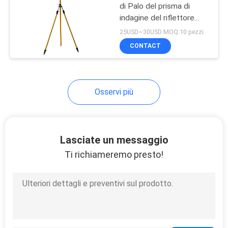
di Palo del prisma di
indagine del riflettore
5.1m
25USD~30USD MOQ:10 pezzi
CONTACT
Osservi più
Lasciate un messaggio
Ti richiameremo presto!