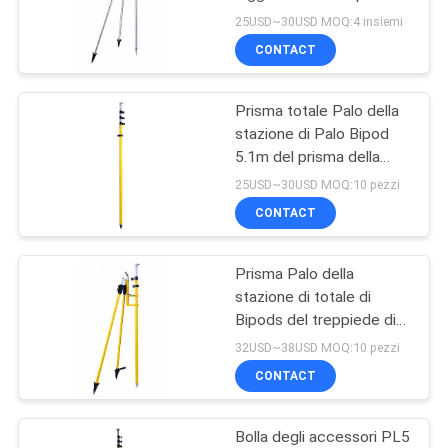
2.15m
PRIVACY
25USD~30USD MOQ:4 insiemi
CONTACT
POLICY
Prisma totale Palo della
stazione di Palo Bipod
5.1m del prisma della
serratura di torsione
25USD~30USD MOQ:10 pezzi
CONTACT
Prisma Palo della
stazione di totale di
Bipods del treppiede di
Palo del prisma della
32USD~38USD MOQ:10 pezzi
serratura di torsione
CONTACT
Bolla degli accessori PL5