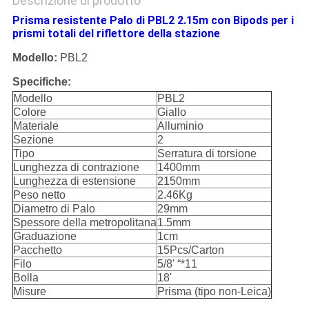
Descrizione di prodotto
Prisma resistente Palo di PBL2 2.15m con Bipods per i
prismi totali del riflettore della stazione
Modello:
PBL2
Specifiche:
Modello
PBL2
Colore
Giallo
Materiale
Alluminio
Sezione
2
Tipo
Serratura di torsione
Lunghezza di contrazione
1400mm
Lunghezza di estensione
2150mm
Peso netto
2.46Kg
Diametro di Palo
29mm
Spessore della metropolitana
1.5mm
Graduazione
1cm
Pacchetto
15Pcs/Carton
Filo
5/8' “*11
Bolla
18'
Misure
Prisma (tipo non-Leica)