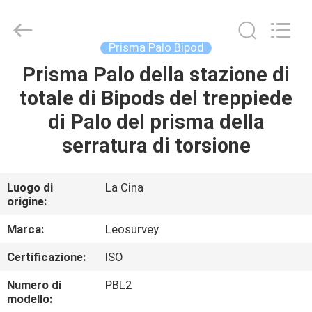
2026
Leo
Survey
Instrument
Co.,Ltd.
Prisma Palo Bipod
All
Rights
Prisma Palo della stazione di
CASA
Reserved.
totale di Bipods del treppiede
PRODOTTI
di Palo del prisma della
serratura di torsione
CIRCA
NOI
Luogo di
La Cina
origine:
GIRO
Marca:
Leosurvey
DELLA
Certificazione:
ISO
FABBRICA
Numero di
PBL2
modello: