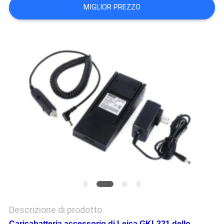
MIGLIOR PREZZO
PRIVACY
POLICY
Descrizione di prodotto
Caricabatteria accessorio di Leica GKL221 dello