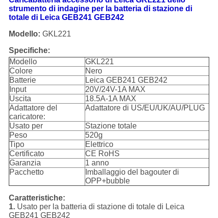
strumento di indagine per la batteria di stazione di
totale di Leica GEB241 GEB242
Modello:
GKL221
Specifiche:
Modello
GKL221
Colore
Nero
Batterie
Leica GEB241 GEB242
Input
20V/24V-1A MAX
Uscita
18.5A-1A MAX
Adattatore del
Adattatore di US/EU/UK/AU/PLUG
caricatore:
Usato per
Stazione totale
Peso
520g
Tipo
Elettrico
Certificato
CE RoHS
Garanzia
1 anno
Pacchetto
Imballaggio del bagouter di
OPP+bubble
Caratteristiche:
1.
Usato per la batteria di stazione di totale di Leica
GEB241 GEB242