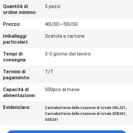
CONTROLLO
Quantità di
5 pezzi
ordine minimo:
DI
QUALITÀ
Prezzo:
40USD~50USD
Imballaggi
Scatola e cartone
CONTATTICI
particolari:
Tempi di
3-5 giorno del lavoro
consegna:
RICHIEDA
UNA
Termini di
T/T
pagamento:
CITAZIONE
Capacità di
500pcs al mese
alimentazione:
MAPPA
Evidenziare:
,
Caricabatteria della stazione di totale GKL221
DEL
,
Caricabatteria della stazione di totale GEB241
SITO
GEB241