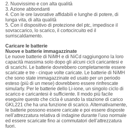
2. Nuovissimo e con alta qualità
3. Azione abbondanti
4. Con le ore lavorative affidabili e lunghe di potere, di
lunga vita, di alta qualità
5. Con il dispositivo di protezione del ptc, impedisce il
sovraccarico, lo scarico, il cortocircuito ed il
surriscaldamento.
Caricare le batterie
Nuove e batterie immagazzinate
Le nuove batterie di NiMH e di NiCd raggiungono la loro
capacità massima solo dopo gli alcuni cicli caricantesi e
di scarichi. Le batterie dovrebbero completamente essere
scaricate e tre - cinque volte caricate. Le batterie di NiMH
che sono state immagazzinate ed usato per un periodo
esteso (più di un mese) dovrebbero essere rinfrescate
simularly. Per le batterie dello Li-ione, un singolo ciclo di
scarico e caricantesi è sufficiente. Il modo più facile
eseguire questo che cicla è usando la stazione di carico
GKL221 che ha una funzione di scarico. Alternativamente,
le batterie possono essere caricate e poi essere disposte
nell'attrezzatura relativa di indagine durante l'uso normale
ed essere scaricate fino ai commutatori dell'attrezzatura
fuori.