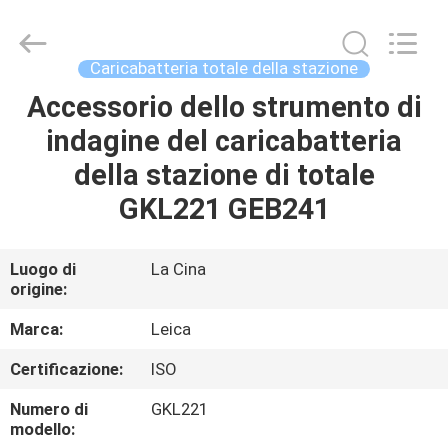
2026
Leo
Survey
Instrument
Co.,Ltd.
Caricabatteria totale della stazione
All
Rights
Accessorio dello strumento di
CASA
Reserved.
indagine del caricabatteria
PRODOTTI
della stazione di totale
GKL221 GEB241
CIRCA
NOI
Luogo di
La Cina
origine:
GIRO
Marca:
Leica
DELLA
Certificazione:
ISO
FABBRICA
Numero di
GKL221
modello: