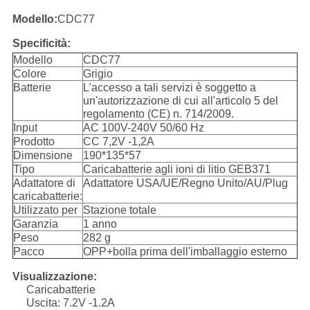
Modello:
CDC77
Specificità:
Modello
CDC77
Colore
Grigio
Batterie
L'accesso a tali servizi è soggetto a
un'autorizzazione di cui all'articolo 5 del
regolamento (CE) n. 714/2009.
Input
AC 100V-240V 50/60 Hz
Prodotto
CC 7,2V -1,2A
Dimensione
190*135*57
Tipo
Caricabatterie agli ioni di litio GEB371
Adattatore di
Adattatore USA/UE/Regno Unito/AU/Plug
caricabatterie:
Utilizzato per
Stazione totale
Garanzia
1 anno
Peso
282 g
Pacco
OPP+bolla prima dell'imballaggio esterno
Visualizzazione:
Caricabatterie
Uscita: 7.2V -1.2A