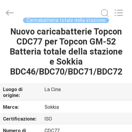
2026
Leo
Survey
Instrument
Co.,Ltd.
Caricabatteria totale della stazione
All
Rights
Nuovo caricabatterie Topcon
CASA
Reserved.
CDC77 per Topcon GM-52
PRODOTTI
Batteria totale della stazione
e Sokkia
CIRCA
BDC46/BDC70/BDC71/BDC72
NOI
Luogo di
La Cina
origine:
GIRO
DELLA
Marca:
Sokkia
FABBRICA
Certificazione:
ISO
Numero di
CDC77