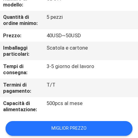
CONTROLLO
modello:
DI
Quantità di
5 pezzi
ordine minimo:
QUALITÀ
Prezzo:
40USD~50USD
CONTATTICI
Imballaggi
Scatola e cartone
particolari:
RICHIEDA
Tempi di
3-5 giorno del lavoro
consegna:
UNA
CITAZIONE
Termini di
T/T
pagamento:
Capacità di
500pcs al mese
MAPPA
alimentazione:
DEL
SITO
MIGLIOR PREZZO