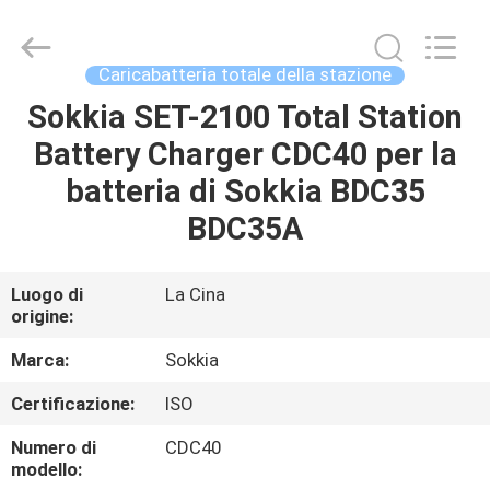
2026
Leo
Survey
Instrument
Co.,Ltd.
Caricabatteria totale della stazione
All
Rights
Sokkia SET-2100 Total Station
CASA
Reserved.
Battery Charger CDC40 per la
PRODOTTI
batteria di Sokkia BDC35
BDC35A
CIRCA
NOI
Luogo di
La Cina
origine:
GIRO
Marca:
Sokkia
DELLA
Certificazione:
ISO
FABBRICA
Numero di
CDC40
modello: