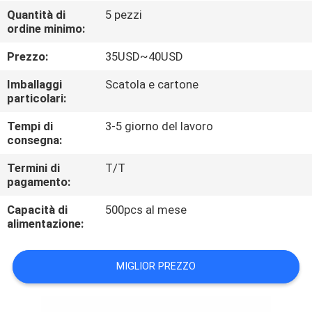
CONTROLLO
Quantità di
5 pezzi
ordine minimo:
DI
QUALITÀ
Prezzo:
35USD~40USD
Imballaggi
Scatola e cartone
CONTATTICI
particolari:
Tempi di
3-5 giorno del lavoro
consegna:
RICHIEDA
UNA
Termini di
T/T
pagamento:
CITAZIONE
Capacità di
500pcs al mese
alimentazione:
MAPPA
DEL
MIGLIOR PREZZO
SITO