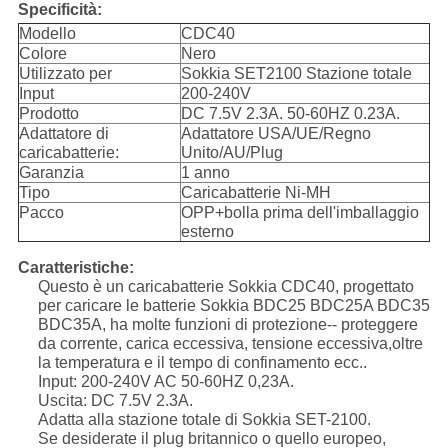
Specificità:
Modello
CDC40
Colore
Nero
Utilizzato per
Sokkia SET2100 Stazione totale
Input
200-240V
Prodotto
DC 7.5V 2.3A. 50-60HZ 0.23A.
Adattatore di
Adattatore USA/UE/Regno
caricabatterie:
Unito/AU/Plug
Garanzia
1 anno
Tipo
Caricabatterie Ni-MH
Pacco
OPP+bolla prima dell'imballaggio
esterno
Caratteristiche:
Questo è un caricabatterie Sokkia CDC40, progettato
per caricare le batterie Sokkia BDC25 BDC25A BDC35
BDC35A, ha molte funzioni di protezione-- proteggere
da corrente, carica eccessiva, tensione eccessiva,oltre
la temperatura e il tempo di confinamento ecc..
Input: 200-240V AC 50-60HZ 0,23A.
Uscita: DC 7.5V 2.3A.
Adatta alla stazione totale di Sokkia SET-2100.
Se desiderate il plug britannico o quello europeo,