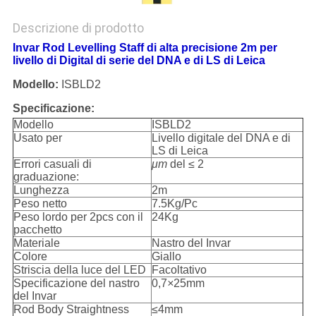
Descrizione di prodotto
Invar Rod Levelling Staff di alta precisione 2m per
livello di Digital di serie del DNA e di LS di Leica
Modello:
ISBLD2
Specificazione:
Modello
ISBLD2
Usato per
Livello digitale del DNA e di
LS di Leica
Errori casuali di
μm
del ≤ 2
graduazione:
Lunghezza
2m
Peso netto
7.5Kg/Pc
Peso lordo per 2pcs con il
24Kg
pacchetto
Materiale
Nastro del Invar
Colore
Giallo
Striscia della luce del LED
Facoltativo
Specificazione del nastro
0,7
×
25mm
del Invar
Rod Body Straightness
≤4mm