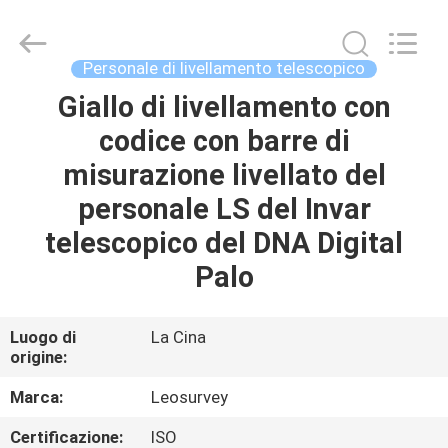
2026
Leo
Survey
Instrument
Co.,Ltd.
Personale di livellamento telescopico
All
Rights
Giallo di livellamento con
CASA
Reserved.
codice con barre di
PRODOTTI
misurazione livellato del
personale LS del Invar
CIRCA
telescopico del DNA Digital
NOI
Palo
GIRO
Luogo di
La Cina
origine:
DELLA
FABBRICA
Marca:
Leosurvey
Certificazione:
ISO