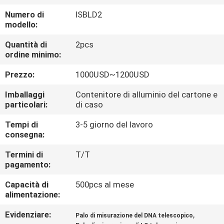
CONTROLLO
Numero di
ISBLD2
DI
modello:
QUALITÀ
Quantità di
2pcs
ordine minimo:
CONTATTICI
Prezzo:
1000USD~1200USD
Imballaggi
Contenitore di alluminio del cartone e
RICHIEDA
particolari:
di caso
UNA
Tempi di
3-5 giorno del lavoro
consegna:
CITAZIONE
Termini di
T/T
pagamento:
MAPPA
Capacità di
500pcs al mese
DEL
alimentazione:
SITO
Evidenziare:
,
Palo di misurazione del DNA telescopico