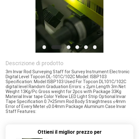
PRIVACY
POLICY
Descrizione di prodotto
3m Invar Rod Surveying Staff for Survey Instrument Electronic
Digital Level Topcon DL-101C/102C Model: ISBP103
Specification: Model ISBP103 Used For Topcon DL101C/102C
digital level Random Graduation Errors: ≤ 2μm Length 3m Net
Weight 13Kg/Pc Gross weight for 2pcs with Package 33Kg
Material Invar tape Color Yellow LED Light Strip Optional Invar
Tape Specification 0.7×25mm Rod Body Straightness ≤4mm
Error of Every Meter ≤0.04mm Package Aluminum Case Invar
Staff Features:
Ottieni il miglior prezzo per