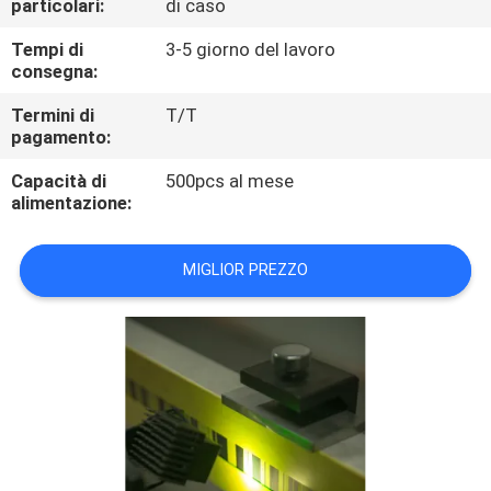
particolari:
di caso
CONTROLLO
DI
Tempi di
3-5 giorno del lavoro
consegna:
QUALITÀ
Termini di
T/T
pagamento:
CONTATTICI
Capacità di
500pcs al mese
alimentazione:
RICHIEDA
UNA
MIGLIOR PREZZO
CITAZIONE
MAPPA
DEL
SITO