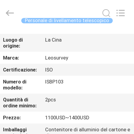
2026
Leo
Survey
Instrument
Co.,Ltd.
Personale di livellamento telescopico
All
Rights
CASA
Reserved.
Luogo di
La Cina
origine:
PRODOTTI
Marca:
Leosurvey
CIRCA
Certificazione:
ISO
NOI
Numero di
ISBP103
modello:
GIRO
Quantità di
2pcs
ordine minimo:
DELLA
FABBRICA
Prezzo:
1100USD~1400USD
Imballaggi
Contenitore di alluminio del cartone e