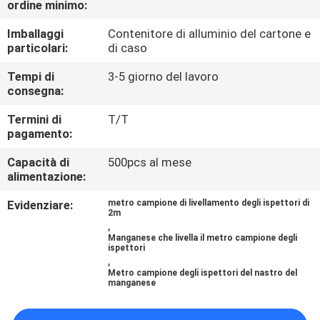
ordine minimo:
CONTROLLO
DI
Imballaggi
Contenitore di alluminio del cartone e
particolari:
di caso
QUALITÀ
Tempi di
3-5 giorno del lavoro
consegna:
CONTATTICI
Termini di
T/T
pagamento:
RICHIEDA
Capacità di
500pcs al mese
UNA
alimentazione:
CITAZIONE
Evidenziare:
metro campione di livellamento degli ispettori di
2m
,
Manganese che livella il metro campione degli
MAPPA
ispettori
,
DEL
Metro campione degli ispettori del nastro del
manganese
SITO