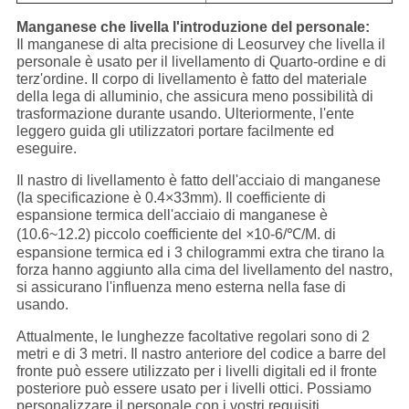
Manganese che livella l'introduzione del personale:
Il manganese di alta precisione di Leosurvey che livella il
personale è usato per il livellamento di Quarto-ordine e di
terz'ordine. Il corpo di livellamento è fatto del materiale
della lega di alluminio, che assicura meno possibilità di
trasformazione durante usando. Ulteriormente, l'ente
leggero guida gli utilizzatori portare facilmente ed
eseguire.
Il nastro di livellamento è fatto dell'acciaio di manganese
(la specificazione è 0.4×33mm). Il coefficiente di
espansione termica dell'acciaio di manganese è
(10.6~12.2) piccolo coefficiente del
×
10-6/℃/M. di
espansione termica ed i 3 chilogrammi extra che tirano la
forza hanno aggiunto alla cima del livellamento del nastro,
si assicurano l'influenza meno esterna nella fase di
usando.
Attualmente, le lunghezze facoltative regolari sono di 2
metri e di 3 metri. Il nastro anteriore del codice a barre del
fronte può essere utilizzato per i livelli digitali ed il fronte
posteriore può essere usato per i livelli ottici. Possiamo
personalizzare il personale con i vostri requisiti.