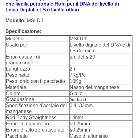
che livella personale Rohi per il DNA del livello di
Leica Digital e LS e livello ottico
Modello:
MSLD3
Specificazione:
Modello
MSLD3
Usato per
Livello digitale del DNA e di
LS di Leica
Errori casuali di
μm
del ≤ 20
graduazione:
Lunghezza
2m
Peso netto
7Kg/Pc
Peso lordo con il pacchetto
10Kg
Materiale
Nastro del manganese
Colore
Giallo
Graduazione
Due fronti
Specificazione d'acciaio del
0,4
×
33mm
manganese
Rod Body Straightness
≤4mm
Errore di ogni metro
≤0.25mm
Errore di allo zero assoluto:
≤0.25mm
Pacchetto
Caso di alluminio