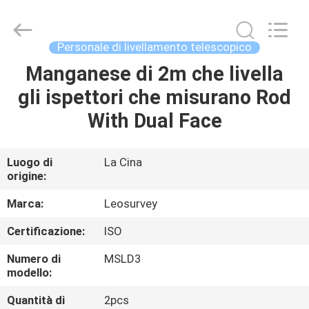
2026
Leo
Survey
Instrument
Co.,Ltd.
Personale di livellamento telescopico
All
Rights
Manganese di 2m che livella
CASA
Reserved.
gli ispettori che misurano Rod
PRODOTTI
With Dual Face
CIRCA
Luogo di
La Cina
origine:
NOI
Marca:
Leosurvey
GIRO
Certificazione:
ISO
DELLA
Numero di
MSLD3
FABBRICA
modello:
Quantità di
2pcs