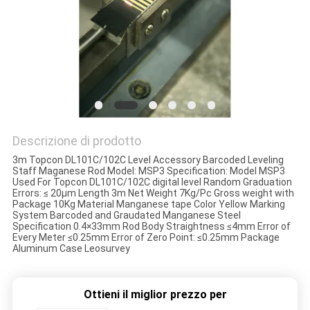
PRIVACY
POLICY
Descrizione di prodotto
3m Topcon DL101C/102C Level Accessory Barcoded Leveling
Staff Maganese Rod Model: MSP3 Specification: Model MSP3
Used For Topcon DL101C/102C digital level Random Graduation
Errors: ≤ 20μm Length 3m Net Weight 7Kg/Pc Gross weight with
Package 10Kg Material Manganese tape Color Yellow Marking
System Barcoded and Graudated Manganese Steel
Specification 0.4×33mm Rod Body Straightness ≤4mm Error of
Every Meter ≤0.25mm Error of Zero Point: ≤0.25mm Package
Aluminum Case Leosurvey
Ottieni il miglior prezzo per