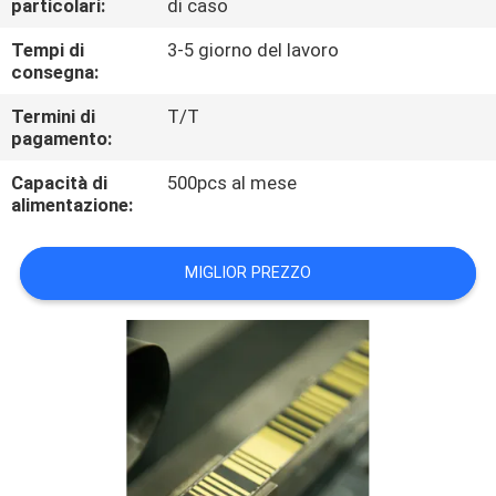
particolari:
di caso
CONTROLLO
DI
Tempi di
3-5 giorno del lavoro
consegna:
QUALITÀ
Termini di
T/T
pagamento:
CONTATTICI
Capacità di
500pcs al mese
alimentazione:
RICHIEDA
UNA
MIGLIOR PREZZO
CITAZIONE
MAPPA
DEL
SITO