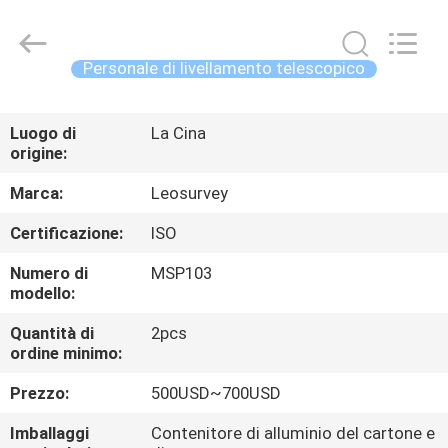
2026
Leo
Survey
Instrument
Co.,Ltd.
Personale di livellamento telescopico
All
Rights
CASA
Reserved.
Luogo di
La Cina
origine:
PRODOTTI
Marca:
Leosurvey
CIRCA
Certificazione:
ISO
NOI
Numero di
MSP103
modello:
GIRO
Quantità di
2pcs
ordine minimo:
DELLA
FABBRICA
Prezzo:
500USD~700USD
Imballaggi
Contenitore di alluminio del cartone e