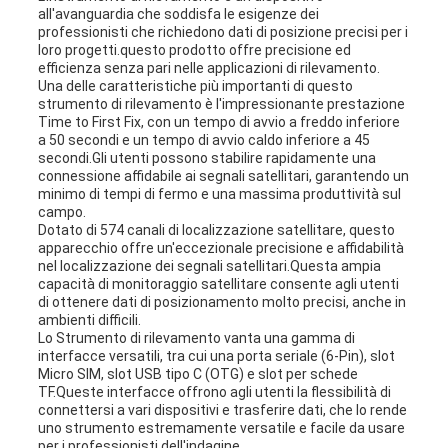
all'avanguardia che soddisfa le esigenze dei
professionisti che richiedono dati di posizione precisi per i
loro progetti.questo prodotto offre precisione ed
efficienza senza pari nelle applicazioni di rilevamento.
Una delle caratteristiche più importanti di questo
strumento di rilevamento è l'impressionante prestazione
Time to First Fix, con un tempo di avvio a freddo inferiore
a 50 secondi e un tempo di avvio caldo inferiore a 45
secondi.Gli utenti possono stabilire rapidamente una
connessione affidabile ai segnali satellitari, garantendo un
minimo di tempi di fermo e una massima produttività sul
campo.
Dotato di 574 canali di localizzazione satellitare, questo
apparecchio offre un'eccezionale precisione e affidabilità
nel localizzazione dei segnali satellitari.Questa ampia
capacità di monitoraggio satellitare consente agli utenti
di ottenere dati di posizionamento molto precisi, anche in
ambienti difficili.
Lo Strumento di rilevamento vanta una gamma di
interfacce versatili, tra cui una porta seriale (6-Pin), slot
Micro SIM, slot USB tipo C (OTG) e slot per schede
TF.Queste interfacce offrono agli utenti la flessibilità di
connettersi a vari dispositivi e trasferire dati, che lo rende
uno strumento estremamente versatile e facile da usare
per i professionisti dell'indagine.