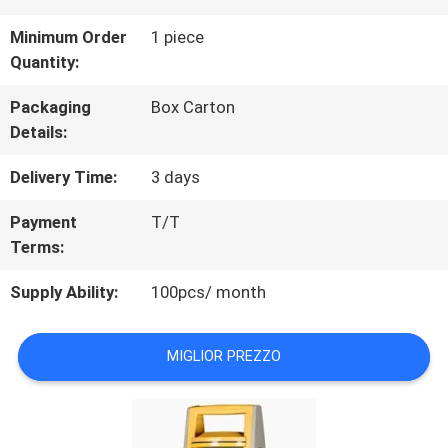
FABBRICA
Minimum Order
1 piece
Quantity:
CONTROLLO
Packaging
Box Carton
DI
Details:
QUALITÀ
Delivery Time:
3 days
Payment
T/T
CONTATTICI
Terms:
Supply Ability:
100pcs/ month
RICHIEDA
UNA
MIGLIOR PREZZO
CITAZIONE