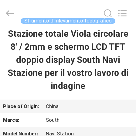
-
2026
Leo
Survey
Strumento di rilevamento topografico
Instrument
Co.,Ltd.
Stazione totale Viola circolare
CASA
All
Rights
Reserved.
8' / 2mm e schermo LCD TFT
PRODOTTI
doppio display South Navi
Stazione per il vostro lavoro di
CIRCA
indagine
NOI
Place of Origin:
China
GIRO
Marca:
South
DELLA
Model Number:
Navi Station