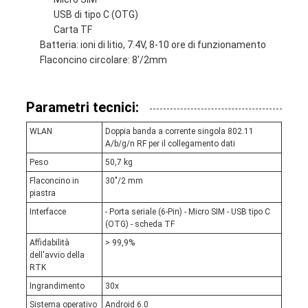
USB di tipo C (OTG)
Carta TF
Batteria: ioni di litio, 7.4V, 8-10 ore di funzionamento
Flaconcino circolare: 8'/2mm
Parametri tecnici:
WLAN
Doppia banda a corrente singola 802.11
A/b/g/n RF per il collegamento dati
Peso
50,7 kg
Flaconcino in
30"/2 mm
piastra
Interfacce
- Porta seriale (6-Pin) - Micro SIM - USB tipo C
(OTG) - scheda TF
Affidabilità
> 99,9%
dell'avvio della
RTK
Ingrandimento
30x
Sistema operativo
Android 6.0