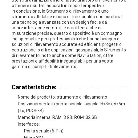
utenti di ottimizzare il loro flusso di lavoro di rilevamento e
ottenere risultati accurati in modo tempestivo.
In conclusione, lo Strumento di rilevamento è uno
strumento affidabile e ricco di funzionalità che combina
una tecnologia avanzata con un design facile da
usare.interfacce versatili, e caratteristiche di
misurazione precise, questo dispositivo è un compagno
indispensabile per i professionisti che hanno bisogno di
soluzioni di rilevamento accurate ed efficienti.progetti di
costruzione, o altre applicazioni geospaziali, lo Strumento
di rilevamento, noto anche come Navi Station, offre
prestazioni e affidabilità ineguagliabili per una vasta
gamma di compiti di rilevamento.
Caratteristiche:
Nome del prodotto: strumento di rilevamento
Posizionamento in punto singolo: singolo: H≤3m, V≤5m
(1σ, PDOP≤4)
Memoria interna: RAM: 3 GB; ROM: 32 GB
Interfacce:
Porta seriale (6-Pin)
Micro SIM