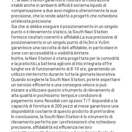
1'', la Navi Station garantisce risultati di misurazione
stabili anche in ambienti difficili.Il sistema liquido di
compensazione a due assi migliora ulteriormente la sua
precisione, che lo rende adatto a progetti che richiedono
un'elevata precisione.
Sia che si debba eseguire il posizionamento in un singolo
punto o il rilevamento statico, la South Navi Station
fornisce risultati coerenti e affidabili.La sua precisione di
posizionamento in un singolo punto di H≤3m e V≤5m
garantisce una raccolta di dati affidabile, in particolare in
zone con accessibilità o visibilità limitate.
Inoltre, la Navi Station è stata progettata per la comodità
e la praticità.La batteria agli ioni di litio integrata offre
lunghe ore di funzionamento di 8-10 ore, garantendo un
utilizzo ininterrotto durante tutta la giornata lavorativa.
Quando scegliete la South Navi Station, potete aspettarvi
un servizio efficiente e una consegna veloce.si può
iniziare a utilizzare questo strumento di rilevamento di
alta qualità in pochissimo tempoLe condizioni di
pagamento sono flessibili con opzioni T/T disponibili e la
capacità di fornitura di 200 pezzi al mese garantisce una
disponibilità costante di questo prodotto di prim'ordine.
In conclusione, la South Navi Station è lo strumento di
rilevamento perfetto per i professionisti che richiedono
precisione, affidabilità ed efficienza nei loro