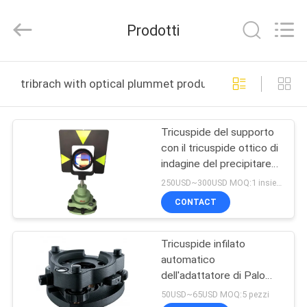
2025
Leo
Survey
Prodotti
Instrument
Co.,Ltd.
All
Rights
CASA
Reserved.
tribrach with optical plummet produzione online
PRODOTTI
Tricuspide del supporto
con il tricuspide ottico di
CIRCA
indagine del precipitare
NOI
GRT144
250USD~300USD MOQ:1 insieme
CONTACT
GIRO
Tricuspide infilato
DELLA
automatico
FABBRICA
dell'adattatore di Palo
del teodolite con il
50USD~65USD MOQ:5 pezzi