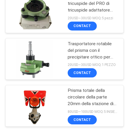
tricuspide del PRO di
tricuspide adattatore
con verde ottico del
20USD~30USD MOQ:5 pezzi
precipitare GDF322
CONTACT
Trasportatore rotabile
del prisma con il
precipitare ottico per
TPS GNSS
20USD~30USD MOQ:1 PEZZO
CONTACT
Prisma totale della
circolare della parte
20mm della stazione di
indagine ottica del
80USD~100USD MOQ:5 INSIEMI
precipitare
CONTACT