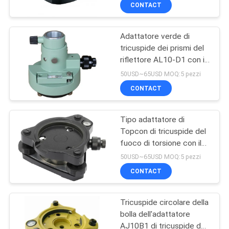
precipitare ottico
CONTROLLO
CONTACT
GDF102
DI
Adattatore verde di
QUALITÀ
tricuspide dei prismi del
riflettore AL10-D1 con il
CONTATTICI
precipitare ottico
50USD~65USD MOQ:5 pezzi
CONTACT
RICHIEDA
Tipo adattatore di
UNA
Topcon di tricuspide del
CITAZIONE
fuoco di torsione con il
precipitare ottico
50USD~65USD MOQ:5 pezzi
MAPPA
CONTACT
DEL
Tricuspide circolare della
SITO
bolla dell'adattatore
AJ10B1 di tricuspide del