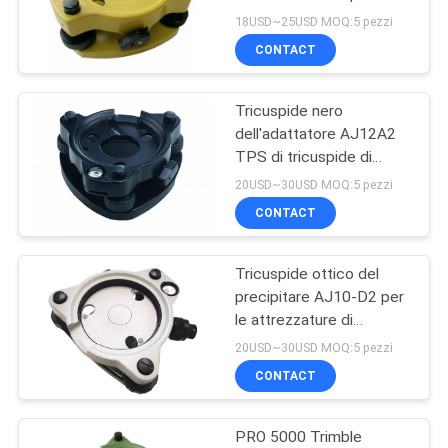
teodolite senza
PRIVACY
18USD~25USD MOQ:5 pezzi
precipitare ottico
CONTACT
POLICY
Tricuspide nero
dell'adattatore AJ12A2
TPS di tricuspide di
indagine senza
20USD~30USD MOQ:5 pezzi
precipitare ottico
CONTACT
Tricuspide ottico del
precipitare AJ10-D2 per
le attrezzature di
indagine
20USD~30USD MOQ:5 pezzi
CONTACT
PRO 5000 Trimble