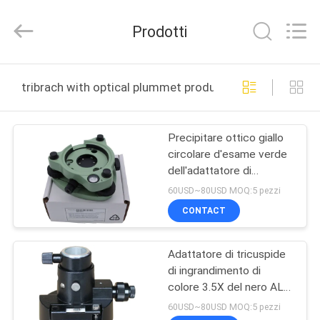
2025
Leo
Survey
Prodotti
Instrument
Co.,Ltd.
All
Rights
CASA
Reserved.
tribrach with optical plummet produzione online
PRODOTTI
Precipitare ottico giallo
circolare d'esame verde
CIRCA
dell'adattatore di
NOI
tricuspide
60USD~80USD MOQ:5 pezzi
CONTACT
GIRO
Adattatore di tricuspide
DELLA
di ingrandimento di
FABBRICA
colore 3.5X del nero AL-
D5 con il precipitare
60USD~80USD MOQ:5 pezzi