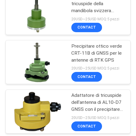
tricuspide della
mandibola svizzera
dell'adattatore tre nella
20USD~25USD MOQ:5 pezzi
stazione totale
CONTACT
Precipitare ottico verde
CRT-11B di GNSS per le
antenne di RTK GPS
20USD~25USD MOQ:5 pezzi
CONTACT
Adattatore di tricuspide
dell'antenna di AL10-D7
GNSS con il precipitare
ottico
20USD~25USD MOQ:5 pezzi
CONTACT