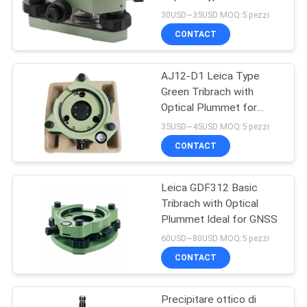
Station Prism GNSS
PRIVACY
30USD~35USD MOQ:5 pezzi
CONTACT
POLICY
AJ12-D1 Leica Type
Green Tribrach with
Optical Plummet for
Total Stations
35USD~45USD MOQ:5 pezzi
CONTACT
Leica GDF312 Basic
Tribrach with Optical
Plummet Ideal for GNSS
60USD~80USD MOQ:5 pezzi
CONTACT
Precipitare ottico di