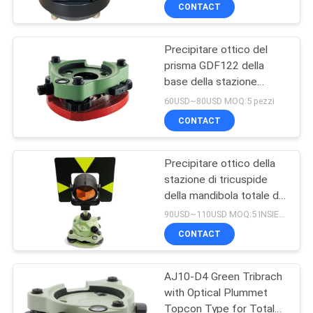
ottico
CONTROLLO
CONTACT
DI
Precipitare ottico del
QUALITÀ
prisma GDF122 della
base della stazione
CONTATTICI
totale rossa del teodolite
60USD~80USD MOQ:5 pezzi
nella stazione totale
CONTACT
RICHIEDA
Precipitare ottico della
UNA
stazione di tricuspide
CITAZIONE
della mandibola totale del
prisma tre
90USD~110USD MOQ:5 INSIEMI
MAPPA
CONTACT
DEL
AJ10-D4 Green Tribrach
SITO
with Optical Plummet
Topcon Type for Total