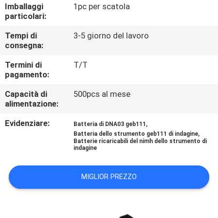
CONTROLLO
Imballaggi
1pc per scatola
particolari:
DI
Tempi di
3-5 giorno del lavoro
QUALITÀ
consegna:
Termini di
T/T
CONTATTICI
pagamento:
Capacità di
500pcs al mese
RICHIEDA
alimentazione:
UNA
Evidenziare:
,
Batteria di DNA03 geb111
CITAZIONE
,
Batteria dello strumento geb111 di indagine
Batterie ricaricabili del nimh dello strumento di
indagine
MAPPA
MIGLIOR PREZZO
DEL
SITO