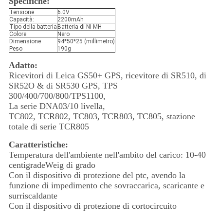
Specifiche:
Tensione
6.0V
Capacità:
2200mAh
Tipo della batteria
Batteria di NI-MH
Colore
Nero
Dimensione
94*50*25 (millimetro)
Peso
190g
Adatto:
Ricevitori di Leica GS50+ GPS, ricevitore di SR510, di
SR52O & di SR530 GPS, TPS
300/400/700/800/TPS1100,
La serie DNA03/10 livella,
TC802, TCR802, TC803, TCR803, TC805, stazione
totale di serie TCR805
Caratteristiche:
Temperatura dell'ambiente nell'ambito del carico: 10-40
centigradeWeig di grado
Con il dispositivo di protezione del ptc, avendo la
funzione di impedimento che sovraccarica, scaricante e
surriscaldante
Con il dispositivo di protezione di cortocircuito