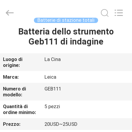
2026
Leo
Survey
Instrument
Co.,Ltd.
Batterie di stazione totali
All
Rights
Batteria dello strumento
CASA
Reserved.
Geb111 di indagine
PRODOTTI
Luogo di
La Cina
origine:
CIRCA
NOI
Marca:
Leica
Numero di
GEB111
modello:
GIRO
DELLA
Quantità di
5 pezzi
ordine minimo:
FABBRICA
Prezzo:
20USD~25USD