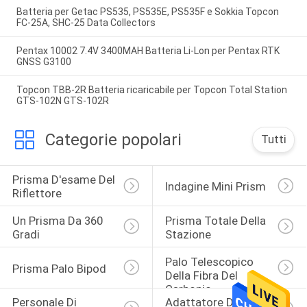
Batteria per Getac PS535, PS535E, PS535F e Sokkia Topcon
FC-25A, SHC-25 Data Collectors
Pentax 10002 7.4V 3400MAH Batteria Li-Lon per Pentax RTK
GNSS G3100
Topcon TBB-2R Batteria ricaricabile per Topcon Total Station
GTS-102N GTS-102R
Categorie popolari
Tutti
Prisma D'esame Del 
Indagine Mini Prism
Riflettore
Un Prisma Da 360 
Prisma Totale Della 
Gradi
Stazione
Palo Telescopico 
Prisma Palo Bipod
Della Fibra Del 
Carbonio
Personale Di 
Adattatore Di 