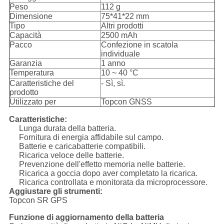
Peso
112 g
Dimensione
75*41*22 mm
Tipo
Altri prodotti
Capacità
2500 mAh
Pacco
Confezione in scatola
individuale
Garanzia
1 anno
Temperatura
10 ~ 40 °C
Caratteristiche del
- Sì, sì.
prodotto
Utilizzato per
Topcon GNSS
Caratteristiche:
Lunga durata della batteria.
Fornitura di energia affidabile sul campo.
Batterie e caricabatterie compatibili.
Ricarica veloce delle batterie.
Prevenzione dell'effetto memoria nelle batterie.
Ricarica a goccia dopo aver completato la ricarica.
Ricarica controllata e monitorata da microprocessore.
Aggiustare gli strumenti:
Topcon SR GPS
Funzione di aggiornamento della batteria