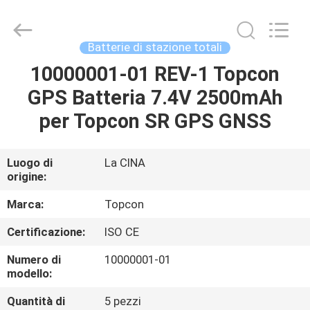
2026
Leo
Survey
Instrument
Co.,Ltd.
Batterie di stazione totali
All
Rights
10000001-01 REV-1 Topcon
CASA
Reserved.
GPS Batteria 7.4V 2500mAh
PRODOTTI
per Topcon SR GPS GNSS
CIRCA
Luogo di
La CINA
origine:
NOI
Marca:
Topcon
GIRO
Certificazione:
ISO CE
DELLA
Numero di
10000001-01
FABBRICA
modello:
Quantità di
5 pezzi