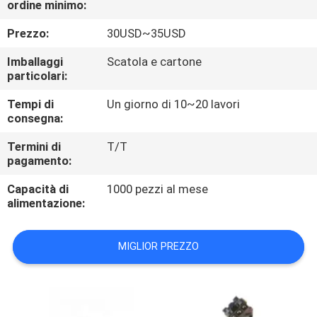
ordine minimo:
CONTROLLO
DI
Prezzo:
30USD~35USD
QUALITÀ
Imballaggi
Scatola e cartone
particolari:
CONTATTICI
Tempi di
Un giorno di 10~20 lavori
consegna:
RICHIEDA
Termini di
T/T
pagamento:
UNA
Capacità di
1000 pezzi al mese
CITAZIONE
alimentazione:
MAPPA
MIGLIOR PREZZO
DEL
SITO