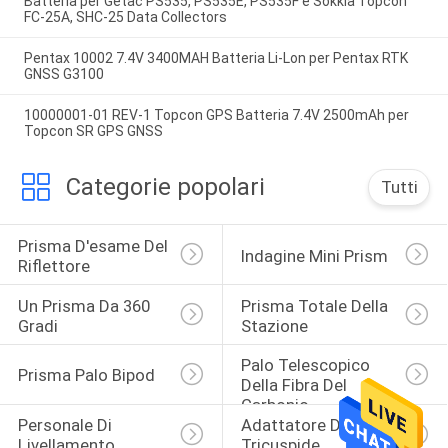
Batteria per Getac PS535, PS535E, PS535F e Sokkia Topcon
FC-25A, SHC-25 Data Collectors
Pentax 10002 7.4V 3400MAH Batteria Li-Lon per Pentax RTK
GNSS G3100
10000001-01 REV-1 Topcon GPS Batteria 7.4V 2500mAh per
Topcon SR GPS GNSS
Categorie popolari
Tutti
Prisma D'esame Del 
Indagine Mini Prism
Riflettore
Un Prisma Da 360 
Prisma Totale Della 
Gradi
Stazione
Palo Telescopico 
Prisma Palo Bipod
Della Fibra Del 
Carbonio
Personale Di 
Adattatore Di 
Livellamento 
Tricuspide