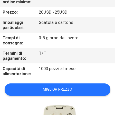
ordine minimo:
CONTROLLO
DI
Prezzo:
20USD~25USD
QUALITÀ
Imballaggi
Scatola e cartone
particolari:
CONTATTICI
Tempi di
3-5 giorno del lavoro
consegna:
RICHIEDA
Termini di
T/T
pagamento:
UNA
Capacità di
1000 pezzi al mese
CITAZIONE
alimentazione:
MAPPA
MIGLIOR PREZZO
DEL
SITO