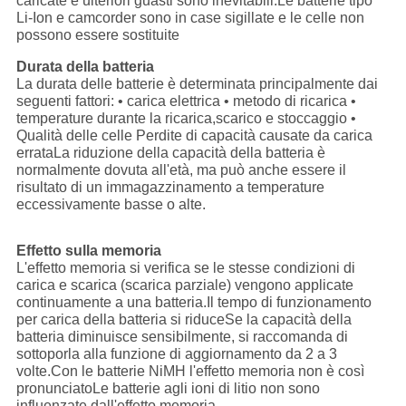
caricate e ulteriori guasti sono inevitabili.Le batterie tipo
Li-Ion e camcorder sono in case sigillate e le celle non
possono essere sostituite
Durata della batteria
La durata delle batterie è determinata principalmente dai
seguenti fattori: • carica elettrica • metodo di ricarica •
temperature durante la ricarica,scarico e stoccaggio •
Qualità delle celle Perdite di capacità causate da carica
errataLa riduzione della capacità della batteria è
normalmente dovuta all'età, ma può anche essere il
risultato di un immagazzinamento a temperature
eccessivamente basse o alte.
Effetto sulla memoria
L'effetto memoria si verifica se le stesse condizioni di
carica e scarica (scarica parziale) vengono applicate
continuamente a una batteria.Il tempo di funzionamento
per carica della batteria si riduceSe la capacità della
batteria diminuisce sensibilmente, si raccomanda di
sottoporla alla funzione di aggiornamento da 2 a 3
volte.Con le batterie NiMH l'effetto memoria non è così
pronunciatoLe batterie agli ioni di litio non sono
influenzate dall'effetto memoria.