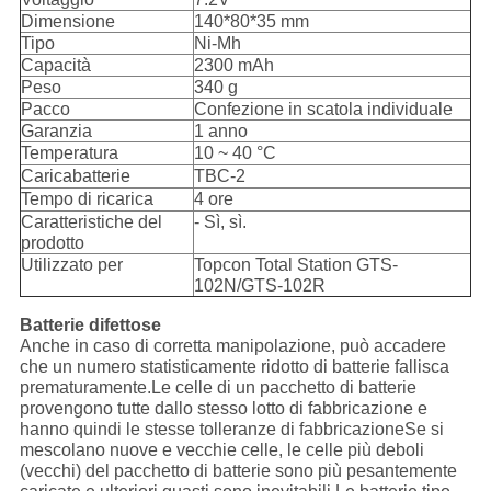
Dimensione
140*80*35 mm
Tipo
Ni-Mh
Capacità
2300 mAh
Peso
340 g
Pacco
Confezione in scatola individuale
Garanzia
1 anno
Temperatura
10 ~ 40 °C
Caricabatterie
TBC-2
Tempo di ricarica
4 ore
Caratteristiche del
- Sì, sì.
prodotto
Utilizzato per
Topcon Total Station GTS-
102N/GTS-102R
Batterie difettose
Anche in caso di corretta manipolazione, può accadere
che un numero statisticamente ridotto di batterie fallisca
prematuramente.Le celle di un pacchetto di batterie
provengono tutte dallo stesso lotto di fabbricazione e
hanno quindi le stesse tolleranze di fabbricazioneSe si
mescolano nuove e vecchie celle, le celle più deboli
(vecchi) del pacchetto di batterie sono più pesantemente