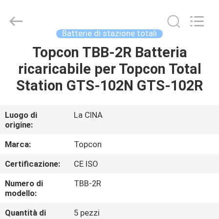
2026
Leo
Survey
Instrument
Co.,Ltd.
Batterie di stazione totali
All
Rights
Topcon TBB-2R Batteria
CASA
Reserved.
ricaricabile per Topcon Total
PRODOTTI
Station GTS-102N GTS-102R
CIRCA
Luogo di
La CINA
origine:
NOI
Marca:
Topcon
GIRO
Certificazione:
CE ISO
DELLA
Numero di
TBB-2R
FABBRICA
modello:
Quantità di
5 pezzi