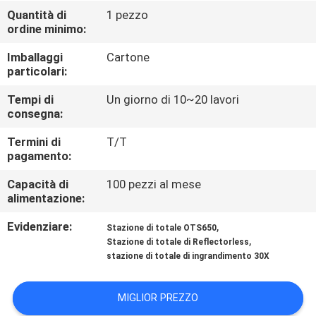
CONTROLLO
Quantità di
1 pezzo
ordine minimo:
DI
QUALITÀ
Imballaggi
Cartone
particolari:
CONTATTICI
Tempi di
Un giorno di 10~20 lavori
consegna:
Termini di
T/T
RICHIEDA
pagamento:
UNA
Capacità di
100 pezzi al mese
CITAZIONE
alimentazione:
Evidenziare:
,
Stazione di totale OTS650
MAPPA
,
Stazione di totale di Reflectorless
stazione di totale di ingrandimento 30X
DEL
SITO
MIGLIOR PREZZO