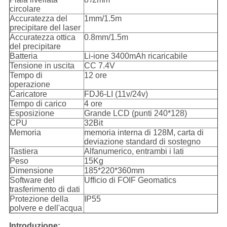
circolare
Accuratezza del
1mm/1.5m
precipitare del laser
Accuratezza ottica
0.8mm/1.5m
del precipitare
Batteria
Li-ione 3400mAh ricaricabile
Tensione in uscita
CC 7.4V
Tempo di
12 ore
operazione
Caricatore
FDJ6-LI (11v/24v)
Tempo di carico
4 ore
Esposizione
Grande LCD (punti 240*128)
CPU
32Bit
Memoria
memoria interna di 128M, carta di
deviazione standard di sostegno
Tastiera
Alfanumerico, entrambi i lati
Peso
15Kg
Dimensione
185*220*360mm
Software del
Ufficio di FOIF Geomatics
trasferimento di dati
Protezione della
IP55
polvere e dell'acqua
Introduzione: