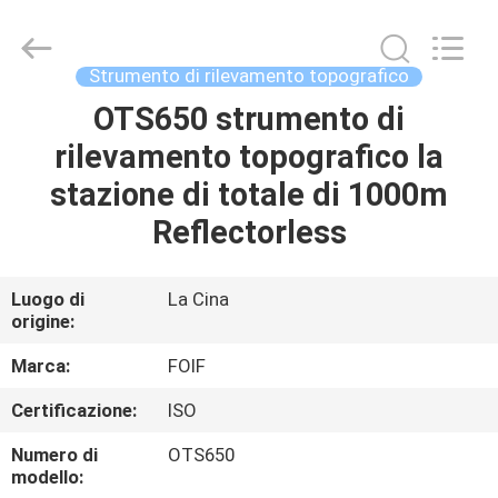
2026
Leo
Survey
Instrument
Co.,Ltd.
Strumento di rilevamento topografico
All
Rights
OTS650 strumento di
CASA
Reserved.
rilevamento topografico la
PRODOTTI
stazione di totale di 1000m
Reflectorless
CIRCA
NOI
Luogo di
La Cina
origine:
GIRO
Marca:
FOIF
DELLA
Certificazione:
ISO
FABBRICA
Numero di
OTS650
modello: