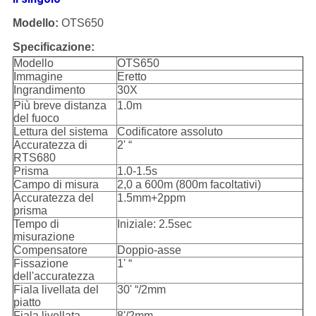
Modello:
OTS650
Specificazione:
Modello
OTS650
Immagine
Eretto
Ingrandimento
30X
Più breve distanza
1.0m
del fuoco
Lettura del sistema
Codificatore assoluto
Accuratezza di
2' “
RTS680
Prisma
1.0-1.5s
Campo di misura
2,0 a 600m (800m facoltativi)
Accuratezza del
1.5mm+2ppm
prisma
Tempo di
Iniziale: 2.5sec
misurazione
Compensatore
Doppio-asse
Fissazione
1' “
dell'accuratezza
Fiala livellata del
30' “/2mm
piatto
Fiala livellata
8'/2mm