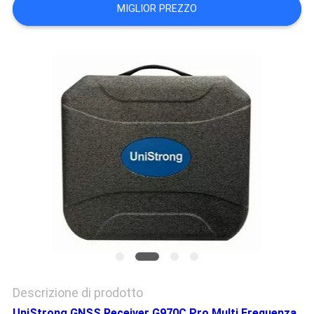
MIGLIOR PREZZO
PRIVACY
POLICY
Descrizione di prodotto
UniStrong GNSS Receiver G970C Pro Multi Frequenza