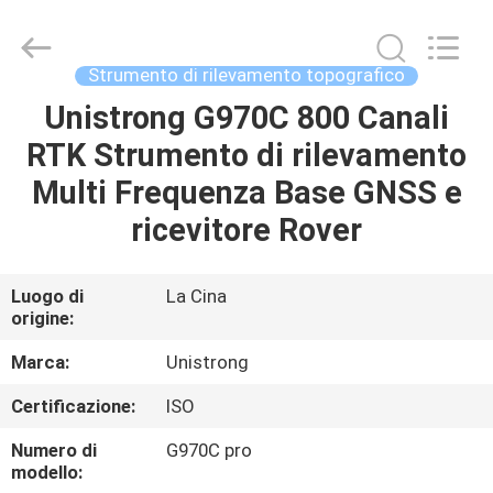
2026
Leo
Survey
Instrument
Co.,Ltd.
Strumento di rilevamento topografico
All
Rights
Unistrong G970C 800 Canali
CASA
Reserved.
RTK Strumento di rilevamento
PRODOTTI
Multi Frequenza Base GNSS e
ricevitore Rover
CIRCA
NOI
Luogo di
La Cina
origine:
GIRO
Marca:
Unistrong
DELLA
Certificazione:
ISO
FABBRICA
Numero di
G970C pro
modello: