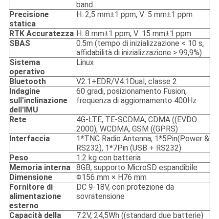
band
Precisione
H: 2,5 mm±1 ppm, V: 5 mm±1 ppm
statica
RTK Accuratezza
H: 8 mm±1 ppm, V: 15 mm±1 ppm
SBAS
0.5m (tempo di inizializzazione < 10 s,
affidabilità di inizializzazione > 99,9%)
Sistema
Linux
operativo
Bluetooth
V2.1+EDR/V4.1Dual, classe 2
Indagine
60 gradi, posizionamento Fusion,
sull'inclinazione
frequenza di aggiornamento 400Hz
dell'IMU
Rete
4G-LTE, TE-SCDMA, CDMA ((EVDO
2000), WCDMA, GSM ((GPRS)
Interfaccia
1*TNC Radio Antenna, 1*5Pin(Power &
RS232), 1*7Pin (USB + RS232)
Peso
1.2 kg con batteria
Memoria interna
8GB, supporto MicroSD espandibile
Dimensione
Φ156 mm × H76 mm
Fornitore di
DC 9-18V, con protezione da
alimentazione
sovratensione
esterno
Capacità della
7.2V, 24,5Wh ((standard due batterie)