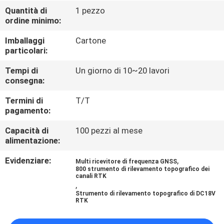
CONTROLLO
Quantità di
1 pezzo
ordine minimo:
DI
QUALITÀ
Imballaggi
Cartone
particolari:
CONTATTICI
Tempi di
Un giorno di 10~20 lavori
consegna:
Termini di
T/T
RICHIEDA
pagamento:
UNA
Capacità di
100 pezzi al mese
CITAZIONE
alimentazione:
Evidenziare:
,
Multi ricevitore di frequenza GNSS
MAPPA
800 strumento di rilevamento topografico dei
canali RTK
,
DEL
Strumento di rilevamento topografico di DC18V
RTK
SITO