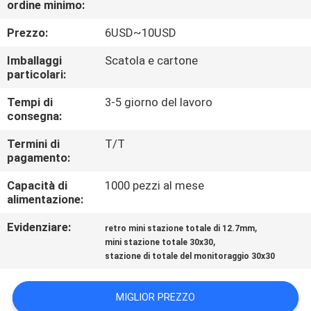
ordine minimo:
CONTROLLO
DI
Prezzo:
6USD~10USD
QUALITÀ
Imballaggi
Scatola e cartone
particolari:
CONTATTICI
Tempi di
3-5 giorno del lavoro
consegna:
RICHIEDA
Termini di
T/T
pagamento:
UNA
Capacità di
1000 pezzi al mese
CITAZIONE
alimentazione:
Evidenziare:
,
retro mini stazione totale di 12.7mm
MAPPA
,
mini stazione totale 30x30
DEL
stazione di totale del monitoraggio 30x30
SITO
MIGLIOR PREZZO