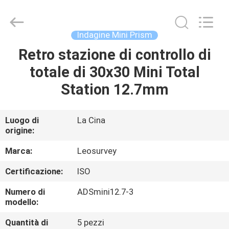
2026
Leo
Survey
Instrument
Co.,Ltd.
Indagine Mini Prism
All
Rights
Retro stazione di controllo di
CASA
Reserved.
totale di 30x30 Mini Total
PRODOTTI
Station 12.7mm
CIRCA
Luogo di
La Cina
origine:
NOI
Marca:
Leosurvey
GIRO
Certificazione:
ISO
DELLA
Numero di
ADSmini12.7-3
FABBRICA
modello:
Quantità di
5 pezzi