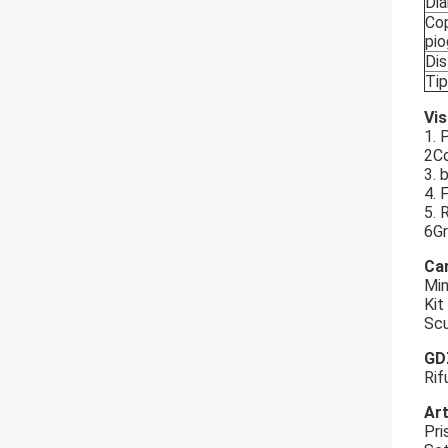
Dia
Cop
pio
Dis
Tip
Vis
1. 
2Co
3. 
4. 
5. 
6Gr
Car
Min
Kit
Scu
GDZ
Rif
Ar
Pr