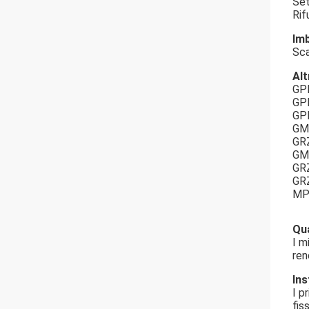
Se
Rif
Imb
Sca
Alt
GP
GP
GP
GM
GR
GM
GR
GR
MP
Qua
I m
ren
Ins
I p
fis