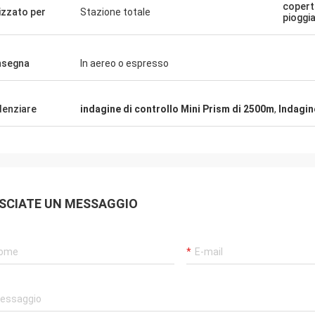
copert
lizzato per
Stazione totale
pioggi
nsegna
In aereo o espresso
denziare
indagine di controllo Mini Prism di 2500m
,
Indagin
SCIATE UN MESSAGGIO