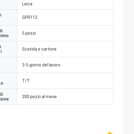
Leica
i
GPR112
di
5 pezzi
inimo
i
Scatola e cartone
i
3-5 giorno del lavoro
a
T/T
to
di
200 pezzi al mese
zione