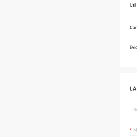
Uti
Co
Evi
LA