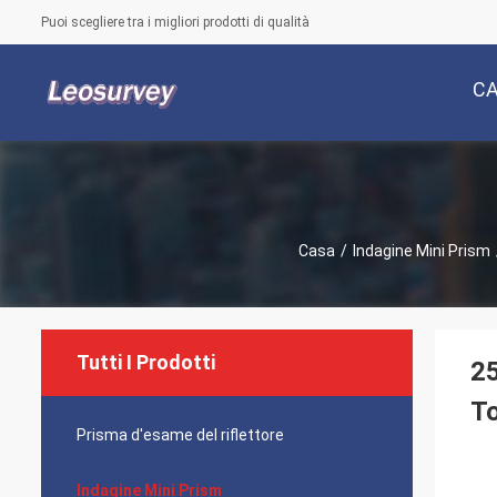
Puoi scegliere tra i migliori prodotti di qualità
C
Casa
/
Indagine Mini Prism
Tutti I Prodotti
25
To
Prisma d'esame del riflettore
Indagine Mini Prism