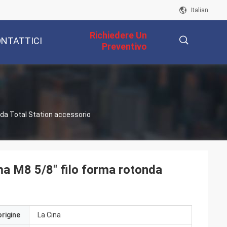
Italian
Richiedere Un
NTATTICI
Preventivo
描
nda Total Station accessorio
述
a M8 5/8" filo forma rotonda
origine
La Cina