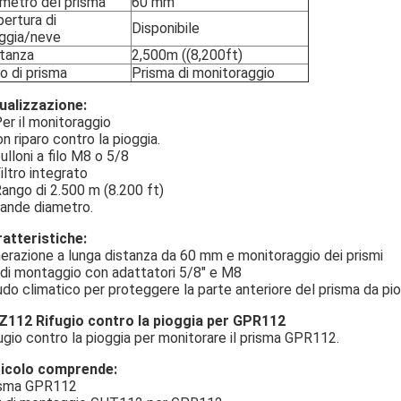
metro del prisma
60 mm
ertura di
Disponibile
ggia/neve
tanza
2,500m ((8,200ft)
o di prisma
Prisma di monitoraggio
ualizzazione:
Per il monitoraggio
n riparo contro la pioggia.
bulloni a filo M8 o 5/8
Filtro integrato
Rango di 2.500 m (8.200 ft)
ande diametro.
atteristiche:
erazione a lunga distanza da 60 mm e monitoraggio dei prismi
 di montaggio con adattatori 5/8" e M8
do climatico per proteggere la parte anteriore del prisma da pio
112 Rifugio contro la pioggia per GPR112
ugio contro la pioggia per monitorare il prisma GPR112.
ticolo comprende:
isma GPR112