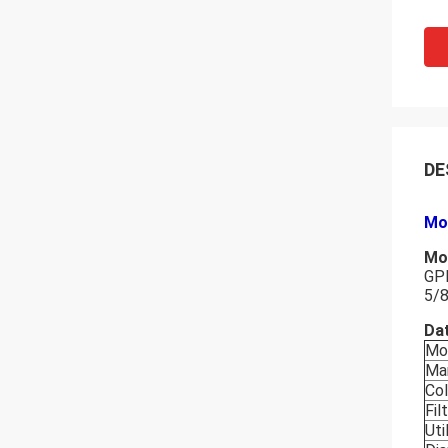
DE
Mo
Mo
GPR
5/8 
Dat
Mo
Ma
Col
Fil
Uti