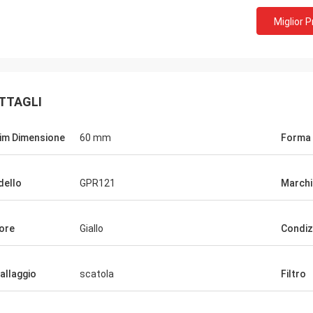
Miglior 
TTAGLI
im Dimensione
60 mm
Forma 
ello
GPR121
March
ore
Giallo
Condiz
allaggio
scatola
Filtro