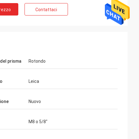
Prezzo
Contattaci
del prisma
Rotondo
io
Leica
ione
Nuovo
M8 o 5/8"