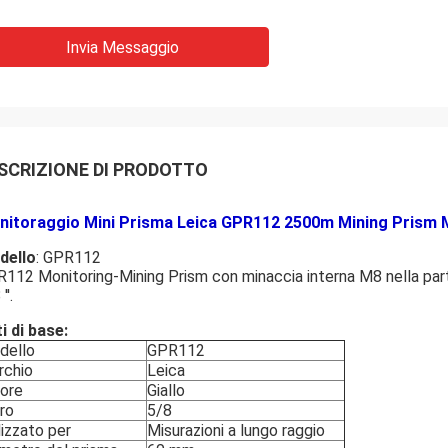
Invia Messaggio
SCRIZIONE DI PRODOTTO
nitoraggio Mini Prisma Leica GPR112 2500m Mining Prism M
dello
: GPR112
112 Monitoring-Mining Prism con minaccia interna M8 nella part
′′.
i di base:
dello
GPR112
rchio
Leica
ore
Giallo
tro
5/8
lizzato per
Misurazioni a lungo raggio