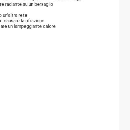
ore radiante su un bersaglio
o un'altra rete
o causare la rifrazione
usare un lampeggiante calore