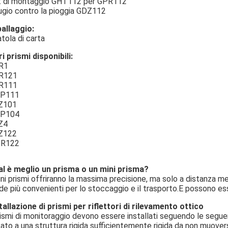
t di montaggio GHT112 per GPR112
ugio contro la pioggia GDZ112
allaggio:
tola di carta
ri prismi disponibili:
R1
R121
R111
P111
Z101
P104
Z4
Z122
R122
l è meglio un prisma o un mini prisma?
ini prismi offriranno la massima precisione, ma solo a distanza medi
de più convenienti per lo stoccaggio e il trasporto.E possono esse
tallazione di prismi per riflettori di rilevamento ottico
rismi di monitoraggio devono essere installati seguendo le seguen
sato a una struttura rigida sufficientemente rigida da non muover